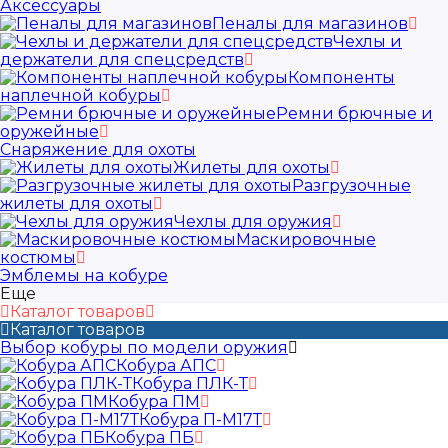
Аксессуары
Пеналы для магазинов
Чехлы и
держатели для спецсредств
Компоненты
наплечной кобуры
Ремни брючные и
оружейные
Снаряжение для охоты
Жилеты для охоты
Разгрузочные
жилеты для охоты
Чехлы для оружия
Маскировочные
костюмы
Эмблемы на кобуре
Еще
Каталог товаров
Каталог товаров
Выбор кобуры по модели оружия
Кобура АПС
Кобура ПЛК-Т
Кобура ПМ
Кобура П-М17Т
Кобура ПБ