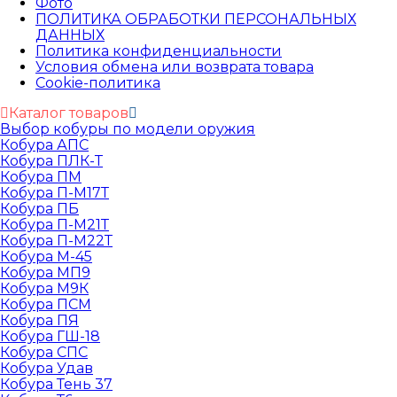
Фото
ПОЛИТИКА ОБРАБОТКИ ПЕРСОНАЛЬНЫХ
ДАННЫХ​
Политика конфиденциальности
Условия обмена или возврата товара
Cookie-политика
Каталог товаров
Выбор кобуры по модели оружия
Кобура АПС
Кобура ПЛК-Т
Кобура ПМ
Кобура П-М17Т
Кобура ПБ
Кобура П-М21Т
Кобура П-М22Т
Кобура М-45
Кобура МП9
Кобура М9К
Кобура ПСМ
Кобура ПЯ
Кобура ГШ-18
Кобура СПС
Кобура Удав
Кобура Тень 37