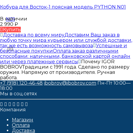
Кобура для Восток-1 поясная модель PYTHON N01
В наличии
2 990
₽
Купить
Доставка по всему миру
Доставим Ваш заказ в
любую точку мира курьером или службой доставки,
так же есть возможность самовывоза
Успешные и
безопасные покупки
Оплата заказ различными
способами: наличными, банковской картой онлайн
или через платежные сервисы
Почему IGOR
BOBROV
Традиции с 1991 года. Сделано по размеру
оружия. Напрямую от производителя. Ручная
работа.
+7 (918) 120-46-48
ibobrov@ibobrov.com
Пн-Пт 10:00—
18:00
Мы в соц.сетях
Компания
Магазин
Оплата
Доставка