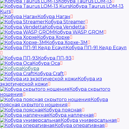
Кобура Taurus LOM-13
Кобура Taurus LOM-13
Kurs
Кобура Наган
Кобура Streamer
Кобура Vendetta
Кобура WASP GROM
Кобура Хорхе
Кобура Хорхе-3М
Кобура ПП-91 Кедр Есаул
Кобура ПП-93
Кобура Оса
Кобура
Кобура Craft
Кобура из
экзотической кожи
Кобура скрытого
ношения
Кобура
поясная скрытого ношения
Кобура поясная
Кобура наплечная
Кобура универсальная
Кобура оперативная