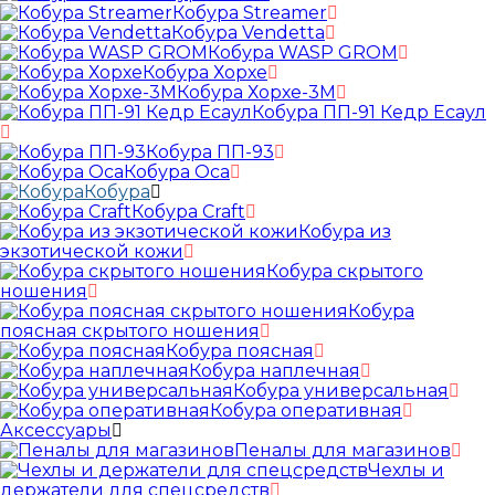
Кобура Streamer
Кобура Vendetta
Кобура WASP GROM
Кобура Хорхе
Кобура Хорхе-3М
Кобура ПП-91 Кедр Есаул
Кобура ПП-93
Кобура Оса
Кобура
Кобура Craft
Кобура из
экзотической кожи
Кобура скрытого
ношения
Кобура
поясная скрытого ношения
Кобура поясная
Кобура наплечная
Кобура универсальная
Кобура оперативная
Аксессуары
Пеналы для магазинов
Чехлы и
держатели для спецсредств