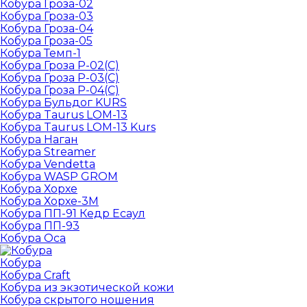
Кобура Гроза-02
Кобура Гроза-03
Кобура Гроза-04
Кобура Гроза-05
Кобура Темп-1
Кобура Гроза Р-02(С)
Кобура Гроза Р-03(С)
Кобура Гроза Р-04(С)
Кобура Бульдог KURS
Кобура Taurus LOM-13
Кобура Taurus LOM-13 Kurs
Кобура Наган
Кобура Streamer
Кобура Vendetta
Кобура WASP GROM
Кобура Хорхе
Кобура Хорхе-3М
Кобура ПП-91 Кедр Есаул
Кобура ПП-93
Кобура Оса
Кобура
Кобура Craft
Кобура из экзотической кожи
Кобура скрытого ношения