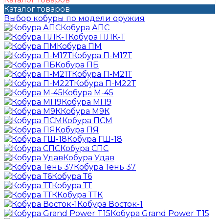
Каталог товаров
Выбор кобуры по модели оружия
Кобура АПС
Кобура ПЛК-Т
Кобура ПМ
Кобура П-М17Т
Кобура ПБ
Кобура П-М21Т
Кобура П-М22Т
Кобура М-45
Кобура МП9
Кобура М9К
Кобура ПСМ
Кобура ПЯ
Кобура ГШ-18
Кобура СПС
Кобура Удав
Кобура Тень 37
Кобура Т6
Кобура ТТ
Кобура ТТК
Кобура Восток-1
Кобура Grand Power T15