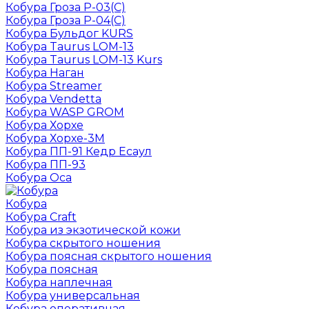
Кобура Гроза Р-03(С)
Кобура Гроза Р-04(С)
Кобура Бульдог KURS
Кобура Taurus LOM-13
Кобура Taurus LOM-13 Kurs
Кобура Наган
Кобура Streamer
Кобура Vendetta
Кобура WASP GROM
Кобура Хорхе
Кобура Хорхе-3М
Кобура ПП-91 Кедр Есаул
Кобура ПП-93
Кобура Оса
Кобура
Кобура Craft
Кобура из экзотической кожи
Кобура скрытого ношения
Кобура поясная скрытого ношения
Кобура поясная
Кобура наплечная
Кобура универсальная
Кобура оперативная