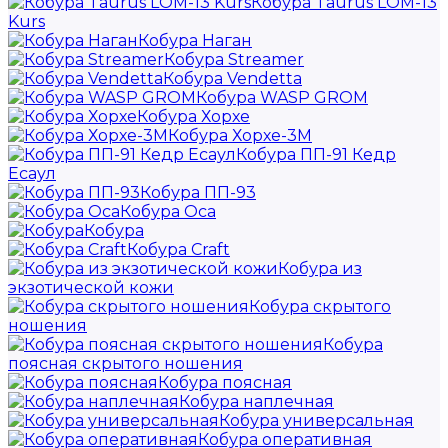
Кобура Taurus LOM-13
Kurs
Кобура Наган
Кобура Streamer
Кобура Vendetta
Кобура WASP GROM
Кобура Хорхе
Кобура Хорхе-3М
Кобура ПП-91 Кедр
Есаул
Кобура ПП-93
Кобура Оса
Кобура
Кобура Craft
Кобура из
экзотической кожи
Кобура скрытого
ношения
Кобура
поясная скрытого ношения
Кобура поясная
Кобура наплечная
Кобура универсальная
Кобура оперативная