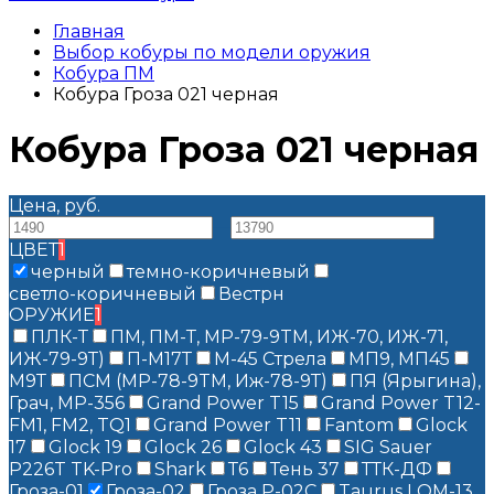
Главная
Выбор кобуры по модели оружия
Кобура ПМ
Кобура Гроза 021 черная
Кобура Гроза 021 черная
Цена, руб.
—
ЦВЕТ
1
черный
темно-коричневый
светло-коричневый
Вестрн
ОРУЖИЕ
1
ПЛК-Т
ПМ, ПМ-Т, MP-79-9TM, ИЖ-70, ИЖ-71,
ИЖ-79-9Т)
П-М17Т
М-45 Стрела
МП9, МП45
М9Т
ПСМ (MP-78-9TM, Иж-78-9Т)
ПЯ (Ярыгина),
Грач, МР-356
Grand Power T15
Grand Power T12-
FM1, FM2​, TQ1
Grand Power T11
Fantom
Glock
17
Glock 19
Glock 26
Glock 43
SIG Sauer
P226T TK-Pro
Shark
Т6
Тень 37
ТТК-ДФ
Гроза-01
Гроза-02
Гроза Р-02С
Taurus LOM-13