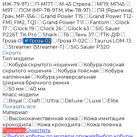
ИЖ-79-9Т)
П-М17Т
М-45 Стрела
МП9, МП45
М9Т
ПСМ (MP-78-9TM, Иж-78-9Т)
ПЯ (Ярыгина),
Грач, МР-356
Grand Power T15
Grand Power T12-
FM1, FM2​, TQ1
Grand Power T11
Fantom
Glock
17
Glock 19
Glock 26
Glock 43
SIG Sauer
P226T TK-Pro
Shark
Т6
Тень 37
ТТК-ДФ
Гроза-01
Гроза-02
Гроза Р-02С
Taurus LOM-13
Streamer (Streamer-T)
SIG Sauer P320
Скрыть
Тип модели
Кобура скрытого ношения
Кобура поясная
скрытого ношения
Кобура поясная
Кобура
наплечная
Кобура универсальная
Ширина брючного ремня
50 мм
40 мм
Класс модели
Royal
Craft
Ultra
Deluxe
Luxe
Elite
Показать все
Материал
Высококачественная кожа
Кожа имитация
крокодила
Кожа крокодила
Кожа теленка
Показать
Очистить
Выбор кобуры