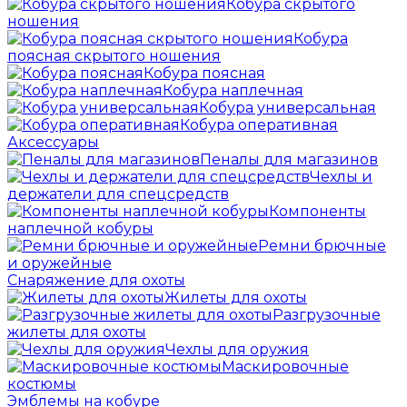
Кобура скрытого
ношения
Кобура
поясная скрытого ношения
Кобура поясная
Кобура наплечная
Кобура универсальная
Кобура оперативная
Аксессуары
Пеналы для магазинов
Чехлы и
держатели для спецсредств
Компоненты
наплечной кобуры
Ремни брючные
и оружейные
Снаряжение для охоты
Жилеты для охоты
Разгрузочные
жилеты для охоты
Чехлы для оружия
Маскировочные
костюмы
Эмблемы на кобуре