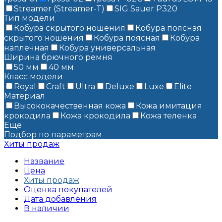
Streamer (Streamer-T)
SIG Sauer P320
Тип модели
Кобура скрытого ношения
Кобура поясная
скрытого ношения
Кобура поясная
Кобура
наплечная
Кобура универсальная
Ширина брючного ремня
50 мм
40 мм
Класс модели
Royal
Craft
Ultra
Deluxe
Luxe
Elite
Материал
Высококачественная кожа
Кожа имитация
крокодила
Кожа крокодила
Кожа теленка
Еще
Подбор по параметрам
Хиты продаж
Название
Цена
Хиты продаж
Оценка покупателей
Дата добавления
В наличии