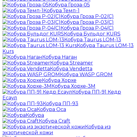
Кобура Гроза-05
Кобура Темп-1
Кобура Гроза Р-02(С)
Кобура Гроза Р-03(С)
Кобура Гроза Р-04(С)
Кобура Бульдог KURS
Кобура Taurus LOM-13
Кобура Taurus LOM-13
Kurs
Кобура Наган
Кобура Streamer
Кобура Vendetta
Кобура WASP GROM
Кобура Хорхе
Кобура Хорхе-3М
Кобура ПП-91 Кедр
Есаул
Кобура ПП-93
Кобура Оса
Кобура
Кобура Craft
Кобура из
экзотической кожи