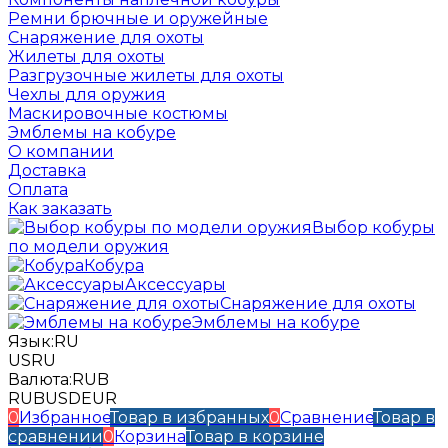
Ремни брючные и оружейные
Снаряжение для охоты
Жилеты для охоты
Разгрузочные жилеты для охоты
Чехлы для оружия
Маскировочные костюмы
Эмблемы на кобуре
О компании
Доставка
Оплата
Как заказать
Выбор кобуры
по модели оружия
Кобура
Аксессуары
Снаряжение для охоты
Эмблемы на кобуре
Язык:
RU
US
RU
Валюта:
RUB
RUB
USD
EUR
0
Избранное
Товар в избранных
0
Сравнение
Товар в
сравнении
0
Корзина
Товар в корзине