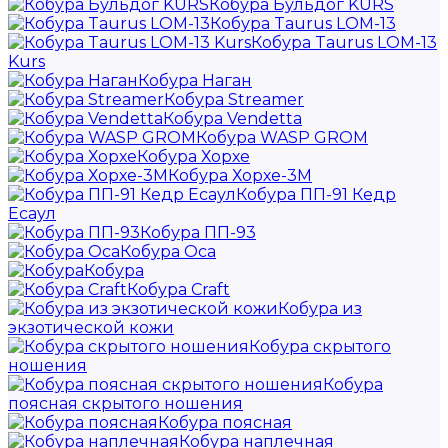
Кобура Бульдог KURS
Кобура Taurus LOM-13
Кобура Taurus LOM-13
Kurs
Кобура Наган
Кобура Streamer
Кобура Vendetta
Кобура WASP GROM
Кобура Хорхе
Кобура Хорхе-3М
Кобура ПП-91 Кедр
Есаул
Кобура ПП-93
Кобура Оса
Кобура
Кобура Craft
Кобура из
экзотической кожи
Кобура скрытого
ношения
Кобура
поясная скрытого ношения
Кобура поясная
Кобура наплечная