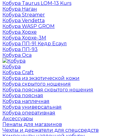
Кобура Taurus LOM-13 Kurs
Кобура Наган
Кобура Streamer
Кобура Vendetta
Кобура WASP GROM
Кобура Хорхе
Кобура Хорхе-3М
Кобура ПП-91 Кедр Есаул
Кобура ПП-93
Кобура Оса
Кобура
Кобура Craft
Кобура из экзотической кожи
Кобура скрытого ношения
Кобура поясная скрытого ношения
Кобура поясная
Кобура наплечная
Кобура универсальная
Кобура оперативная
Аксессуары
Пеналы для магазинов
Чехлы и держатели для спецсредств
Компоненты наплечной кобуры