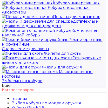
Кобура универсальная
Кобура оперативная
Аксессуары
Пеналы для магазинов
Чехлы и
держатели для спецсредств
Компоненты
наплечной кобуры
Ремни брючные
и оружейные
Снаряжение для охоты
Жилеты для охоты
Разгрузочные
жилеты для охоты
Чехлы для оружия
Маскировочные
костюмы
Эмблемы на кобуре
Еще
Каталог товаров
Главная
Выбор кобуры по модели оружия
Кобура Glock 26