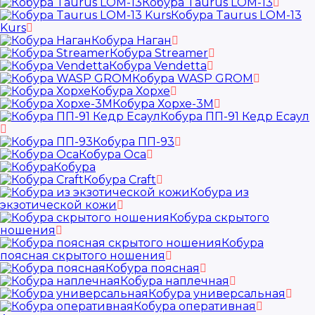
Кобура Taurus LOM-13
Кобура Taurus LOM-13
Kurs
Кобура Наган
Кобура Streamer
Кобура Vendetta
Кобура WASP GROM
Кобура Хорхе
Кобура Хорхе-3М
Кобура ПП-91 Кедр Есаул
Кобура ПП-93
Кобура Оса
Кобура
Кобура Craft
Кобура из
экзотической кожи
Кобура скрытого
ношения
Кобура
поясная скрытого ношения
Кобура поясная
Кобура наплечная
Кобура универсальная
Кобура оперативная