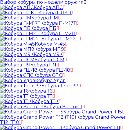
Выбор кобуры по модели оружия
Кобура АПС
Кобура ПЛК-Т
Кобура ПМ
Кобура П-М17Т
Кобура ПБ
Кобура П-М21Т
Кобура П-М22Т
Кобура М-45
Кобура МП9
Кобура М9К
Кобура ПСМ
Кобура ПЯ
Кобура ГШ-18
Кобура СПС
Кобура Удав
Кобура Тень 37
Кобура Т6
Кобура ТТ
Кобура ТТК
Кобура Восток-1
Кобура Grand Power T15
Кобура Grand Power
T12 (T10)
Кобура Grand Power T11