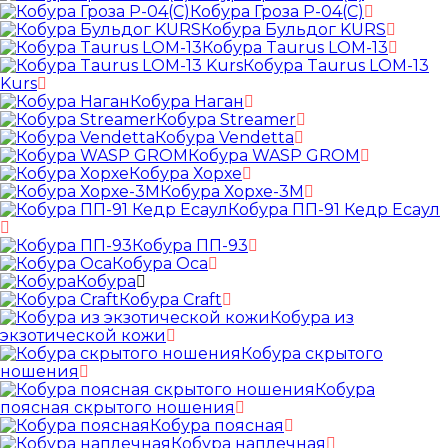
Кобура Гроза Р-04(С)
Кобура Бульдог KURS
Кобура Taurus LOM-13
Кобура Taurus LOM-13
Kurs
Кобура Наган
Кобура Streamer
Кобура Vendetta
Кобура WASP GROM
Кобура Хорхе
Кобура Хорхе-3М
Кобура ПП-91 Кедр Есаул
Кобура ПП-93
Кобура Оса
Кобура
Кобура Craft
Кобура из
экзотической кожи
Кобура скрытого
ношения
Кобура
поясная скрытого ношения
Кобура поясная
Кобура наплечная