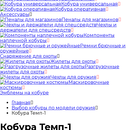
Кобура универсальная
Кобура оперативная
Аксессуары
Пеналы для магазинов
Чехлы и
держатели для спецсредств
Компоненты
наплечной кобуры
Ремни брючные и
оружейные
Снаряжение для охоты
Жилеты для охоты
Разгрузочные
жилеты для охоты
Чехлы для оружия
Маскировочные
костюмы
Эмблемы на кобуре
Главная
Выбор кобуры по модели оружия
Кобура Темп-1
Кобура Темп-1