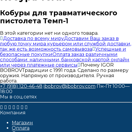
Кобуры для травматического
пистолета Темп-1
В этой категории нет ни одного товара.
Доставка по всему миру
Доставим Ваш заказ в
любую точку мира курьером или службой доставки,
так же есть возможность самовывоза
Успешные и
безопасные покупки
Оплата заказ различными
способами: наличными, банковской картой онлайн
или через платежные сервисы
Почему IGOR
BOBROV
Традиции с 1991 года. Сделано по размеру
оружия. Напрямую от производителя. Ручная
работа.
+7 (918) 120-46-48
ibobrov@ibobrov.com
Пн-Пт 10:00—
18:00
Мы в соц.сетях
Компания
Магазин
Оплата