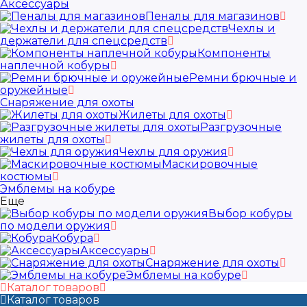
Аксессуары
Пеналы для магазинов
Чехлы и
держатели для спецсредств
Компоненты
наплечной кобуры
Ремни брючные и
оружейные
Снаряжение для охоты
Жилеты для охоты
Разгрузочные
жилеты для охоты
Чехлы для оружия
Маскировочные
костюмы
Эмблемы на кобуре
Еще
Выбор кобуры
по модели оружия
Кобура
Аксессуары
Снаряжение для охоты
Эмблемы на кобуре
Каталог товаров
Каталог товаров