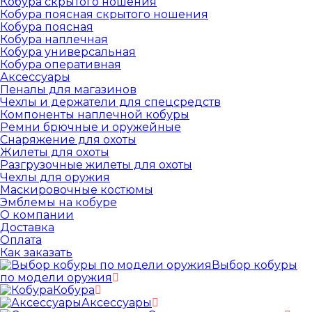
Кобура скрытого ношения
Кобура поясная скрытого ношения
Кобура поясная
Кобура наплечная
Кобура универсальная
Кобура оперативная
Аксессуары
Пеналы для магазинов
Чехлы и держатели для спецсредств
Компоненты наплечной кобуры
Ремни брючные и оружейные
Снаряжение для охоты
Жилеты для охоты
Разгрузочные жилеты для охоты
Чехлы для оружия
Маскировочные костюмы
Эмблемы на кобуре
О компании
Доставка
Оплата
Как заказать
Выбор кобуры
по модели оружия
Кобура
Аксессуары