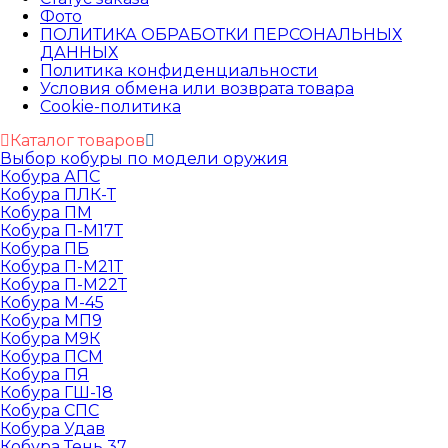
Фото
ПОЛИТИКА ОБРАБОТКИ ПЕРСОНАЛЬНЫХ
ДАННЫХ​
Политика конфиденциальности
Условия обмена или возврата товара
Cookie-политика
Каталог товаров
Выбор кобуры по модели оружия
Кобура АПС
Кобура ПЛК-Т
Кобура ПМ
Кобура П-М17Т
Кобура ПБ
Кобура П-М21Т
Кобура П-М22Т
Кобура М-45
Кобура МП9
Кобура М9К
Кобура ПСМ
Кобура ПЯ
Кобура ГШ-18
Кобура СПС
Кобура Удав
Кобура Тень 37