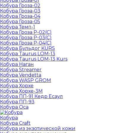
Кобура Гроза-01
Кобура Гроза-02
Кобура Гроза-03
Кобура Гроза-04
Кобура Гроза-05
Кобура Темп-1
Кобура Гроза Р-02(С)
Кобура Гроза Р-03(С)
Кобура Гроза Р-04(С)
Кобура Бульдог KURS
Кобура Taurus LOM-13
Кобура Taurus LOM-13 Kurs
Кобура Наган
Кобура Streamer
Кобура Vendetta
Кобура WASP GROM
Кобура Хорхе
Кобура Хорхе-3М
Кобура ПП-91 Кедр Есаул
Кобура ПП-93
Кобура Оса
Кобура
Кобура Craft
Кобура из экзотической кожи