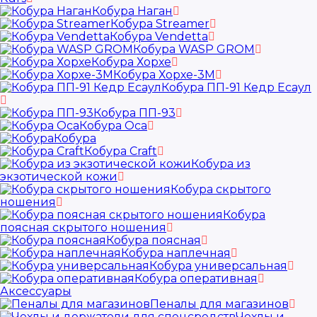
Кобура Наган
Кобура Streamer
Кобура Vendetta
Кобура WASP GROM
Кобура Хорхе
Кобура Хорхе-3М
Кобура ПП-91 Кедр Есаул
Кобура ПП-93
Кобура Оса
Кобура
Кобура Craft
Кобура из
экзотической кожи
Кобура скрытого
ношения
Кобура
поясная скрытого ношения
Кобура поясная
Кобура наплечная
Кобура универсальная
Кобура оперативная
Аксессуары
Пеналы для магазинов
Чехлы и