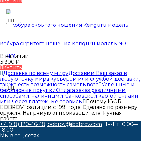
Купить
Кобура скрытого ношения Kenguru модель N01
В наличии
3 300
₽
Купить
Доставка по всему миру
Доставим Ваш заказ в
любую точку мира курьером или службой доставки,
так же есть возможность самовывоза
Успешные и
безопасные покупки
Оплата заказ различными
способами: наличными, банковской картой онлайн
или через платежные сервисы
Почему IGOR
BOBROV
Традиции с 1991 года. Сделано по размеру
оружия. Напрямую от производителя. Ручная
работа.
+7 (918) 120-46-48
ibobrov@ibobrov.com
Пн-Пт 10:00—
18:00
Мы в соц.сетях