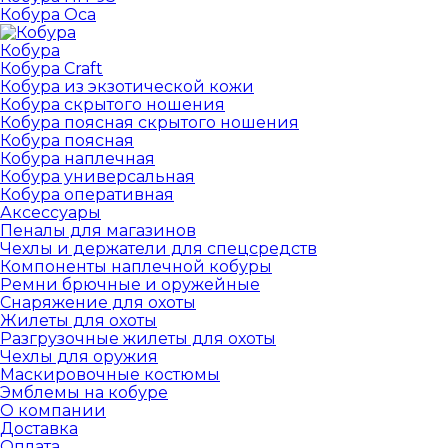
Кобура Оса
Кобура
Кобура Craft
Кобура из экзотической кожи
Кобура скрытого ношения
Кобура поясная скрытого ношения
Кобура поясная
Кобура наплечная
Кобура универсальная
Кобура оперативная
Аксессуары
Пеналы для магазинов
Чехлы и держатели для спецсредств
Компоненты наплечной кобуры
Ремни брючные и оружейные
Снаряжение для охоты
Жилеты для охоты
Разгрузочные жилеты для охоты
Чехлы для оружия
Маскировочные костюмы
Эмблемы на кобуре
О компании
Доставка
Оплата