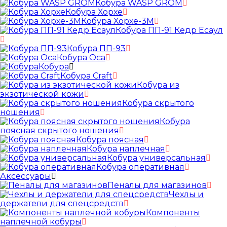
Кобура WASP GROM
Кобура Хорхе
Кобура Хорхе-3М
Кобура ПП-91 Кедр Есаул
Кобура ПП-93
Кобура Оса
Кобура
Кобура Craft
Кобура из
экзотической кожи
Кобура скрытого
ношения
Кобура
поясная скрытого ношения
Кобура поясная
Кобура наплечная
Кобура универсальная
Кобура оперативная
Аксессуары
Пеналы для магазинов
Чехлы и
держатели для спецсредств
Компоненты
наплечной кобуры