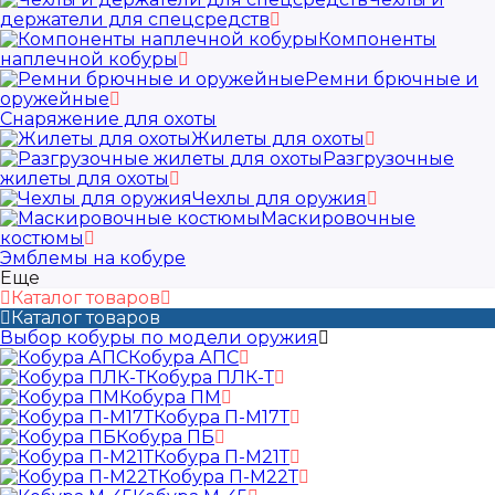
держатели для спецсредств
Компоненты
наплечной кобуры
Ремни брючные и
оружейные
Снаряжение для охоты
Жилеты для охоты
Разгрузочные
жилеты для охоты
Чехлы для оружия
Маскировочные
костюмы
Эмблемы на кобуре
Еще
Каталог товаров
Каталог товаров
Выбор кобуры по модели оружия
Кобура АПС
Кобура ПЛК-Т
Кобура ПМ
Кобура П-М17Т
Кобура ПБ
Кобура П-М21Т
Кобура П-М22Т