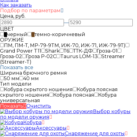
Как заказать
Подбор по параметрам
Цена, руб.
—
ЦВЕТ
черный
темно-коричневый
ОРУЖИЕ
ПМ, ПМ-Т, MP-79-9TM, ИЖ-70, ИЖ-71, ИЖ-79-9Т)
Grand Power T11
Shark
Т6
ТТК-ДФ
Гроза-01
Гроза-02
Гроза Р-02С
Taurus LOM-13
Streamer
(Streamer-T)
Показать все
Ширина брючного ремня
50 мм
40 мм
Тип модели
Кобура скрытого ношения
Кобура поясная
скрытого ношения
Кобура поясная
Кобура
универсальная
Показать
Очистить
Выбор кобуры
по модели оружия
Кобура
Аксессуары
Снаряжение для охоты