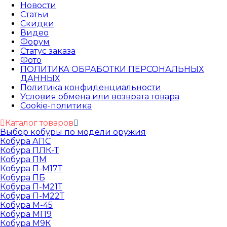
Новости
Статьи
Скидки
Видео
Форум
Статус заказа
Фото
ПОЛИТИКА ОБРАБОТКИ ПЕРСОНАЛЬНЫХ
ДАННЫХ​
Политика конфиденциальности
Условия обмена или возврата товара
Cookie-политика
Каталог товаров
Выбор кобуры по модели оружия
Кобура АПС
Кобура ПЛК-Т
Кобура ПМ
Кобура П-М17Т
Кобура ПБ
Кобура П-М21Т
Кобура П-М22Т
Кобура М-45
Кобура МП9
Кобура М9К