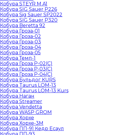
Кобура STEYR M A1
Кобура SIG Sauer P226
Кобура Sig Sauer SP2022
Кобура SIG Sauer P320
Кобура Beretta 92
Кобура Гроза-01
Кобура Гроза-02
Кобура Гроза-03
Кобура Гроза-04
Кобура Гроза-05
Кобура Темп-1
Кобура Гроза Р-02(С)
Кобура Гроза Р-03(С)
Кобура Гроза Р-04(С)
Кобура Бульдог KURS
Кобура Taurus LOM-13
Кобура Taurus LOM-13 Kurs
Кобура Наган
Кобура Streamer
Кобура Vendetta
Кобура WASP GROM
Кобура Хорхе
Кобура Хорхе-3М
Кобура ПП-91 Кедр Есаул
Кобура ПП-93