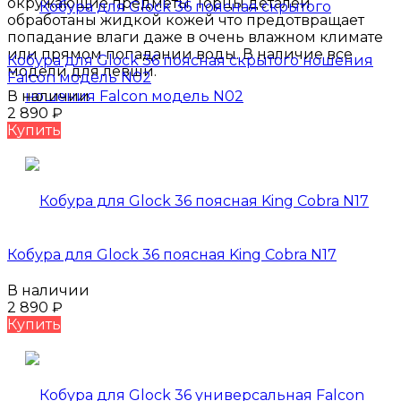
окружающие предметы. Торцы деталей
обработаны жидкой кожей что предотвращает
попадание влаги даже в очень влажном климате
или прямом попадании воды. В наличие все
Кобура для Glock 36 поясная скрытого ношения
модели для левши.
Falcon модель N02
В наличии
2 890
₽
Купить
Кобура для Glock 36 поясная King Cobra N17
В наличии
2 890
₽
Купить