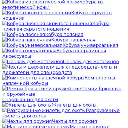
Кобура из
экзотической кожи
Кобура скрытого
ношения
Кобура
поясная скрытого ношения
Кобура поясная
Кобура наплечная
Кобура универсальная
Кобура оперативная
Аксессуары
Пеналы для магазинов
Чехлы и
держатели для спецсредств
Компоненты
наплечной кобуры
Ремни брючные
и оружейные
Снаряжение для охоты
Жилеты для охоты
Разгрузочные
жилеты для охоты
Чехлы для оружия
Маскировочные