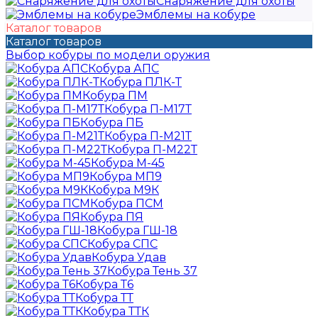
Снаряжение для охоты
Эмблемы на кобуре
Каталог товаров
Каталог товаров
Выбор кобуры по модели оружия
Кобура АПС
Кобура ПЛК-Т
Кобура ПМ
Кобура П-М17Т
Кобура ПБ
Кобура П-М21Т
Кобура П-М22Т
Кобура М-45
Кобура МП9
Кобура М9К
Кобура ПСМ
Кобура ПЯ
Кобура ГШ-18
Кобура СПС
Кобура Удав
Кобура Тень 37
Кобура Т6
Кобура ТТ
Кобура ТТК