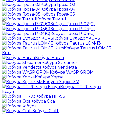
Кобура Гроза-03
Кобура Гроза-04
Кобура Гроза-05
Кобура Темп-1
Кобура Гроза Р-02(С)
Кобура Гроза Р-03(С)
Кобура Гроза Р-04(С)
Кобура Бульдог KURS
Кобура Taurus LOM-13
Кобура Taurus LOM-13
Kurs
Кобура Наган
Кобура Streamer
Кобура Vendetta
Кобура WASP GROM
Кобура Хорхе
Кобура Хорхе-3М
Кобура ПП-91 Кедр
Есаул
Кобура ПП-93
Кобура Оса
Кобура
Кобура Craft