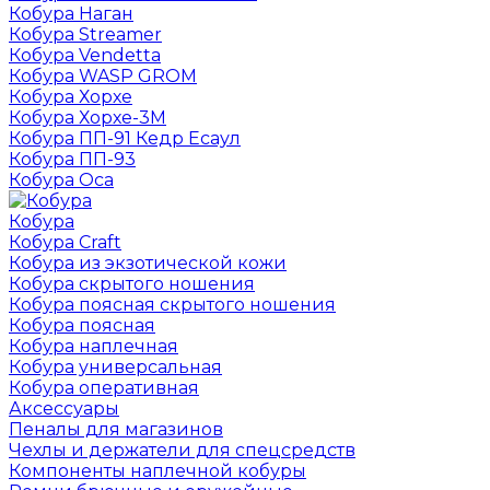
Кобура Наган
Кобура Streamer
Кобура Vendetta
Кобура WASP GROM
Кобура Хорхе
Кобура Хорхе-3М
Кобура ПП-91 Кедр Есаул
Кобура ПП-93
Кобура Оса
Кобура
Кобура Craft
Кобура из экзотической кожи
Кобура скрытого ношения
Кобура поясная скрытого ношения
Кобура поясная
Кобура наплечная
Кобура универсальная
Кобура оперативная
Аксессуары
Пеналы для магазинов
Чехлы и держатели для спецсредств
Компоненты наплечной кобуры