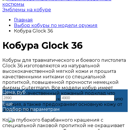
костюмы
Эмблемы на кобуре
Главная
Выбор кобуры по модели оружия
Кобура Glock 36
Кобура Glock 36
Кобуры для травматического и боевого пистолета
Glock 36 изготовляются из натуральной
высококачественной мягкой кожи и прошита
качественными нитками со специальной
пропиткой, повышенной прочности немецкой
фирмы Gutermann. Все модели кобур имеет
Цена, руб.
гладкий качественный кожаный подклад что
—
обеспечивает отличную сохранность воронению
Еще
оружия, а также предохраняет основную кожу от
Подбор по параметрам
влаги и пота.
Кожа глубокого барабанного крашения с
специальной лаковой пропиткой не окрашивает