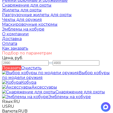
Ремни брючные и оружейные
Снаряжение для охоты
Жилеты для охоты
Разгрузочные жилеты для охоты
Чехлы для оружия
Маскировочные костюмы
Эмблемы на кобуре
О компании
Доставка
Оплата
Как заказать
Подбор по параметрам
Цена, руб.
—
Показать
Очистить
Выбор кобуры
по модели оружия
Кобура
Аксессуары
Снаряжение для охоты
Эмблемы на кобуре
Язык:
RU
US
RU
Валюта:
RUB