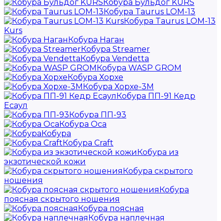
Кобура Бульдог KURS
Кобура Taurus LOM-13
Кобура Taurus LOM-13
Kurs
Кобура Наган
Кобура Streamer
Кобура Vendetta
Кобура WASP GROM
Кобура Хорхе
Кобура Хорхе-3М
Кобура ПП-91 Кедр
Есаул
Кобура ПП-93
Кобура Оса
Кобура
Кобура Craft
Кобура из
экзотической кожи
Кобура скрытого
ношения
Кобура
поясная скрытого ношения
Кобура поясная
Кобура наплечная