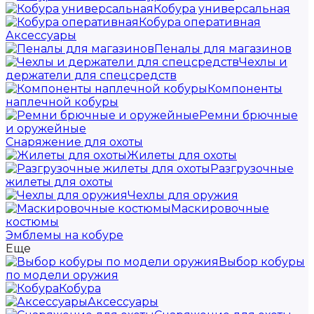
Кобура универсальная
Кобура оперативная
Аксессуары
Пеналы для магазинов
Чехлы и
держатели для спецсредств
Компоненты
наплечной кобуры
Ремни брючные
и оружейные
Снаряжение для охоты
Жилеты для охоты
Разгрузочные
жилеты для охоты
Чехлы для оружия
Маскировочные
костюмы
Эмблемы на кобуре
Еще
Выбор кобуры
по модели оружия
Кобура
Аксессуары