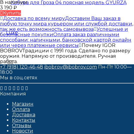
В наличии
3 190
₽
Купить
Доставка по всему миру
Доставим Ваш заказ в
любую точку мира курьером или службой доставки,
так же есть возможность самовывоза
Успешные и
безопасные покупки
Оплата заказ различными
способами: наличными, банковской картой онлайн
или через платежные сервисы
Почему IGOR
BOBROV
Традиции с 1991 года. Сделано по размеру
оружия. Напрямую от производителя. Ручная
работа.
+7 (918) 120-46-48
ibobrov@ibobrov.com
Пн-Пт 10:00—
18:00
Мы в соц.сетях
Компания
Магазин
Оплата
Доставка
Контакты
Отзывы
Новости