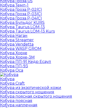
Кобура Гроза-05
Кобура Темп-1
Кобура Гроза Р-02(С)
Кобура Гроза Р-03(С)
Кобура Гроза Р-04(С)
Кобура Бульдог KURS
Кобура Taurus LOM-13
Кобура Taurus LOM-13 Kurs
Кобура Наган
Кобура Streamer
Кобура Vendetta
Кобура WASP GROM
Кобура Хорхе
Кобура Хорхе-3М
Кобура ПП-91 Кедр Есаул
Кобура ПП-93
Кобура Оса
Кобура
Кобура Craft
Кобура из экзотической кожи
Кобура скрытого ношения
Кобура поясная скрытого ношения
Кобура поясная
Кобура наплечная