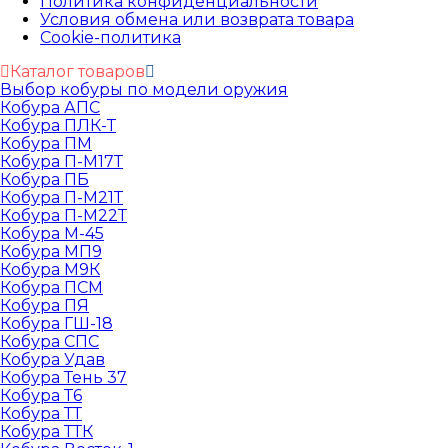
Политика конфиденциальности
Условия обмена или возврата товара
Cookie-политика
Каталог товаров
Выбор кобуры по модели оружия
Кобура АПС
Кобура ПЛК-Т
Кобура ПМ
Кобура П-М17Т
Кобура ПБ
Кобура П-М21Т
Кобура П-М22Т
Кобура М-45
Кобура МП9
Кобура М9К
Кобура ПСМ
Кобура ПЯ
Кобура ГШ-18
Кобура СПС
Кобура Удав
Кобура Тень 37
Кобура Т6
Кобура ТТ
Кобура ТТК