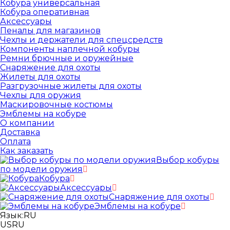
Кобура универсальная
Кобура оперативная
Аксессуары
Пеналы для магазинов
Чехлы и держатели для спецсредств
Компоненты наплечной кобуры
Ремни брючные и оружейные
Снаряжение для охоты
Жилеты для охоты
Разгрузочные жилеты для охоты
Чехлы для оружия
Маскировочные костюмы
Эмблемы на кобуре
О компании
Доставка
Оплата
Как заказать
Выбор кобуры
по модели оружия
Кобура
Аксессуары
Снаряжение для охоты
Эмблемы на кобуре
Язык:
RU
US
RU