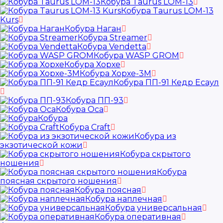
Кобура Taurus LOM-13
Кобура Taurus LOM-13
Kurs
Кобура Наган
Кобура Streamer
Кобура Vendetta
Кобура WASP GROM
Кобура Хорхе
Кобура Хорхе-3М
Кобура ПП-91 Кедр Есаул
Кобура ПП-93
Кобура Оса
Кобура
Кобура Craft
Кобура из
экзотической кожи
Кобура скрытого
ношения
Кобура
поясная скрытого ношения
Кобура поясная
Кобура наплечная
Кобура универсальная
Кобура оперативная