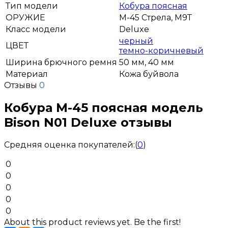
Тип модели
Кобура поясная
ОРУЖИЕ
М-45 Стрела, М9Т
Класс модели
Deluxe
черный
ЦВЕТ
темно-коричневый
Ширина брючного ремня
50 мм, 40 мм
Материал
Кожа буйвола
Отзывы
0
Кобура М-45 поясная модель
Bison N01 Deluxe отзывы
Средняя оценка покупателей:
(
0
)
0
0
0
0
0
About this product reviews yet. Be the first!