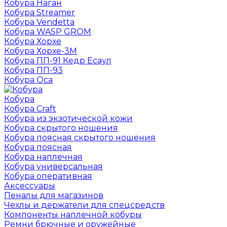
Кобура Наган
Кобура Streamer
Кобура Vendetta
Кобура WASP GROM
Кобура Хорхе
Кобура Хорхе-3М
Кобура ПП-91 Кедр Есаул
Кобура ПП-93
Кобура Оса
Кобура
Кобура Craft
Кобура из экзотической кожи
Кобура скрытого ношения
Кобура поясная скрытого ношения
Кобура поясная
Кобура наплечная
Кобура универсальная
Кобура оперативная
Аксессуары
Пеналы для магазинов
Чехлы и держатели для спецсредств
Компоненты наплечной кобуры
Ремни брючные и оружейные