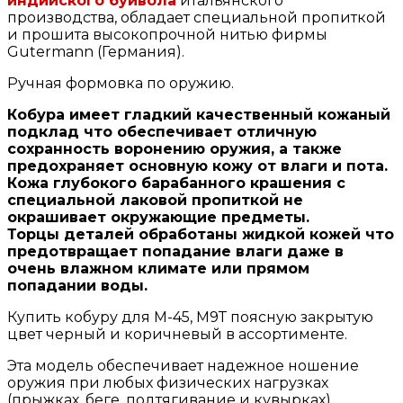
индийского буйвола
итальянского
производства, обладает специальной пропиткой
и прошита высокопрочной нитью фирмы
Gutermann (Германия).
Ручная формовка по оружию.
Кобура имеет гладкий качественный кожаный
подклад что обеспечивает отличную
сохранность воронению оружия, а также
предохраняет основную кожу от влаги и пота.
Кожа глубокого барабанного крашения с
специальной лаковой пропиткой не
окрашивает окружающие предметы.
Торцы деталей обработаны жидкой кожей что
предотвращает попадание влаги даже в
очень влажном климате или прямом
попадании воды.
Купить кобуру для М-45, М9Т поясную закрытую
цвет черный и коричневый в ассортименте.
Эта модель обеспечивает надежное ношение
оружия при любых физических нагрузках
(прыжках, беге, подтягивание и кувырках).