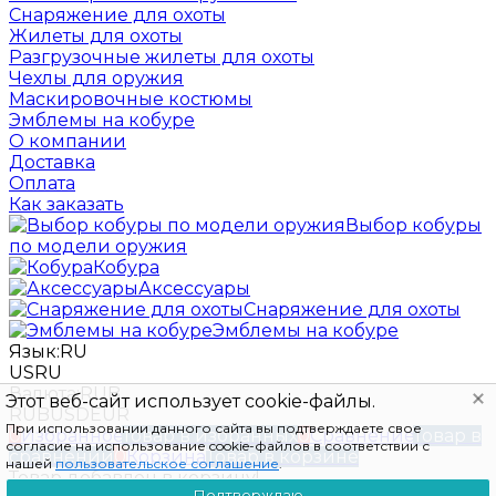
Снаряжение для охоты
Жилеты для охоты
Разгрузочные жилеты для охоты
Чехлы для оружия
Маскировочные костюмы
Эмблемы на кобуре
О компании
Доставка
Оплата
Как заказать
Выбор кобуры
по модели оружия
Кобура
Аксессуары
Снаряжение для охоты
Эмблемы на кобуре
Язык:
RU
US
RU
Валюта:
RUB
Этот веб-сайт использует cookie-файлы.
RUB
USD
EUR
При использовании данного сайта вы подтверждаете свое
0
Избранное
Товар в избранных
0
Сравнение
Товар в
согласие на использование cookie-файлов в соответствии с
сравнении
0
Корзина
Товар в корзине
нашей
пользовательское соглашение
.
Товар добавлен в корзину!
Подтверждаю