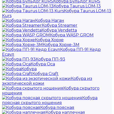
Кобура Бульдог KURS
Кобура Taurus LOM-13
Кобура Taurus LOM-13
Kurs
Кобура Наган
Кобура Streamer
Кобура Vendetta
Кобура WASP GROM
Кобура Хорхе
Кобура Хорхе-3М
Кобура ПП-91 Кедр
Есаул
Кобура ПП-93
Кобура Оса
Кобура
Кобура Craft
Кобура из
экзотической кожи
Кобура скрытого
ношения
Кобура
поясная скрытого ношения
Кобура поясная
Кобура наплечная