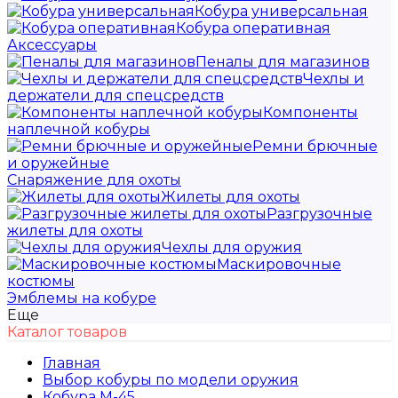
Кобура универсальная
Кобура оперативная
Аксессуары
Пеналы для магазинов
Чехлы и
держатели для спецсредств
Компоненты
наплечной кобуры
Ремни брючные
и оружейные
Снаряжение для охоты
Жилеты для охоты
Разгрузочные
жилеты для охоты
Чехлы для оружия
Маскировочные
костюмы
Эмблемы на кобуре
Еще
Каталог товаров
Главная
Выбор кобуры по модели оружия
Кобура М-45