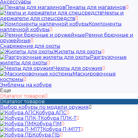
Аксессуары
Пеналы для магазинов
Чехлы и
держатели для спецсредств
Компоненты
наплечной кобуры
Ремни брючные и
оружейные
Снаряжение для охоты
Жилеты для охоты
Разгрузочные
жилеты для охоты
Чехлы для оружия
Маскировочные
костюмы
Эмблемы на кобуре
Еще
Каталог товаров
Каталог товаров
Выбор кобуры по модели оружия
Кобура АПС
Кобура ПЛК-Т
Кобура ПМ
Кобура П-М17Т
Кобура ПБ