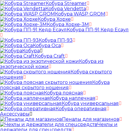
Кобура Streamer
Кобура Vendetta
Кобура WASP GROM
Кобура Хорхе
Кобура Хорхе-3М
Кобура ПП-91 Кедр Есаул
Кобура ПП-93
Кобура Оса
Кобура
Кобура Craft
Кобура из
экзотической кожи
Кобура скрытого
ношения
Кобура
поясная скрытого ношения
Кобура поясная
Кобура наплечная
Кобура универсальная
Кобура оперативная
Аксессуары
Пеналы для магазинов
Чехлы и
держатели для спецсредств