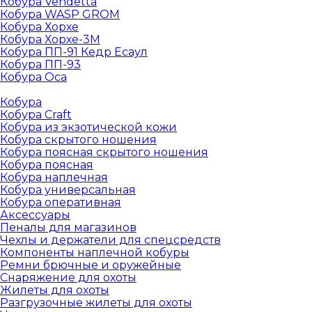
Кобура Vendetta
Кобура WASP GROM
Кобура Хорхе
Кобура Хорхе-3М
Кобура ПП-91 Кедр Есаул
Кобура ПП-93
Кобура Оса
Кобура
Кобура Craft
Кобура из экзотической кожи
Кобура скрытого ношения
Кобура поясная скрытого ношения
Кобура поясная
Кобура наплечная
Кобура универсальная
Кобура оперативная
Аксессуары
Пеналы для магазинов
Чехлы и держатели для спецсредств
Компоненты наплечной кобуры
Ремни брючные и оружейные
Снаряжение для охоты
Жилеты для охоты
Разгрузочные жилеты для охоты