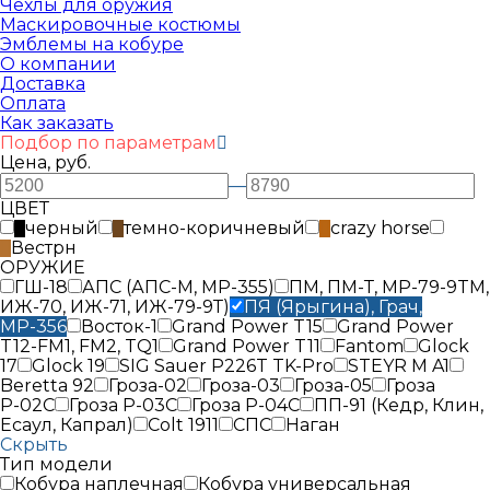
Чехлы для оружия
Маскировочные костюмы
Эмблемы на кобуре
О компании
Доставка
Оплата
Как заказать
Подбор по параметрам
Цена, руб.
—
ЦВЕТ
черный
темно-коричневый
crazy horse
Вестрн
ОРУЖИЕ
ГШ-18
АПС (АПС-М, MP-355)
ПМ, ПМ-Т, MP-79-9TM,
ИЖ-70, ИЖ-71, ИЖ-79-9Т)
ПЯ (Ярыгина), Грач,
МР-356
Восток-1
Grand Power T15
Grand Power
T12-FM1, FM2​, TQ1
Grand Power T11
Fantom
Glock
17
Glock 19
SIG Sauer P226T TK-Pro
STEYR M A1
Beretta 92
Гроза-02
Гроза-03
Гроза-05
Гроза
Р-02С
Гроза Р-03С
Гроза Р-04С
ПП-91 (Кедр, Клин,
Есаул, Капрал)
Colt 1911
СПС
Наган
Скрыть
Тип модели
Кобура наплечная
Кобура универсальная