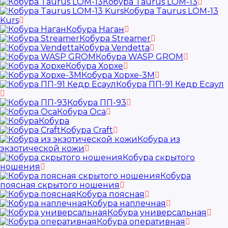
Кобура Taurus LOM-13
Кобура Taurus LOM-13
Kurs
Кобура Наган
Кобура Streamer
Кобура Vendetta
Кобура WASP GROM
Кобура Хорхе
Кобура Хорхе-3М
Кобура ПП-91 Кедр Есаул
Кобура ПП-93
Кобура Оса
Кобура
Кобура Craft
Кобура из
экзотической кожи
Кобура скрытого
ношения
Кобура
поясная скрытого ношения
Кобура поясная
Кобура наплечная
Кобура универсальная
Кобура оперативная