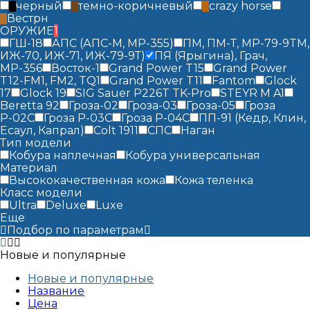
черный
темно-коричневый
crazy horse
Вестрн
ОРУЖИЕ
1
ГШ-18
АПС (АПС-М, MP-355)
ПМ, ПМ-Т, MP-79-9TM,
ИЖ-70, ИЖ-71, ИЖ-79-9Т)
ПЯ (Ярыгина), Грач,
МР-356
Восток-1
Grand Power T15
Grand Power
T12-FM1, FM2​, TQ1
Grand Power T11
Fantom
Glock
17
Glock 19
SIG Sauer P226T TK-Pro
STEYR M A1
Beretta 92
Гроза-02
Гроза-03
Гроза-05
Гроза
Р-02С
Гроза Р-03С
Гроза Р-04С
ПП-91 (Кедр, Клин,
Есаул, Капрал)
Colt 1911
СПС
Наган
Тип модели
Кобура наплечная
Кобура универсальная
Материал
Высококачественная кожа
Кожа теленка
Класс модели
Ultra
Deluxe
Luxe
Еще
Подбор по параметрам
Новые и популярные
Новые и популярные
Название
Цена