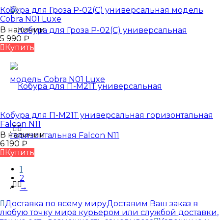
Кобура для Гроза Р-02(С) универсальная модель
Cobra N01 Luxe
В наличии
5 990
₽
Купить
Кобура для П-М21Т универсальная горизонтальная
Falcon N11
В наличии
6 190
₽
Купить
1
2
→
Доставка по всему миру
Доставим Ваш заказ в
любую точку мира курьером или службой доставки,