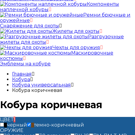
Компоненты
наплечной кобуры
Ремни брючные и
оружейные
Снаряжение для охоты
Жилеты для охоты
Разгрузочные
жилеты для охоты
Чехлы для оружия
Маскировочные
костюмы
Эмблемы на кобуре
Главная
Кобура
Кобура универсальная
Кобура коричневая
Кобура коричневая
ЦВЕТ
1
черный
темно-коричневый
ОРУЖИЕ