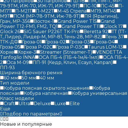
20 патронов
30 патронов
ГШ-18
ПМ, ПМ-Т, MP-
79-9TM, ИЖ-70, ИЖ-71, ИЖ-79-9Т)
ПС-10
ПС-45
П-
М17Т
П-М21Т
П-М22Т
М-45 Стрела
МП9, МП45
М9Т
ПСМ (MP-78-9TM, Иж-78-9Т)
ПЯ (Ярыгина),
Грач, МР-356
Восток-1
Grand Power T15
Grand
Power T12-FM1, FM2​, TQ1
Grand Power T11
Glock 17
Glock 26
SIG Sauer P226T TK-Pro
Beretta 92
ТТ (ТТ-
Т, Лидер, Лидер-М, MP-81, Тень-28, MP-82)
Тень 37
ТТК-ДФ
Гроза-01
Гроза-02
Гроза-03
Гроза-04
Гроза-05
Гроза Р-02С
Гроза Р-03С
Taurus LOM-13
Хорхе
Хорхе-3
Streamer (Streamer-T)
VENDETTA
Tanfoglio INNA
ОСА ПБ-4 (ПБ-4-1м/4-1мл)
ОСА ПБ-4-
2
Оса М-09
ПП-91 (Кедр, Клин, Есаул, Капрал)
ПП-93
Ширина брючного ремня
60 мм
50 мм
40 мм
Тип модели
Кобура поясная скрытого ношения
Кобура
поясная
Кобура наплечная
Кобура универсальная
Класс модели
Craft
Ultra
Deluxe
Luxe
Elite
Еще
Подбор по параметрам
Новые и популярные