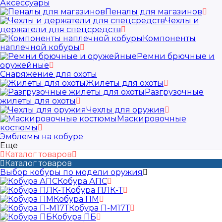
Аксессуары
Пеналы для магазинов
Чехлы и
держатели для спецсредств
Компоненты
наплечной кобуры
Ремни брючные и
оружейные
Снаряжение для охоты
Жилеты для охоты
Разгрузочные
жилеты для охоты
Чехлы для оружия
Маскировочные
костюмы
Эмблемы на кобуре
Еще
Каталог товаров
Каталог товаров
Выбор кобуры по модели оружия
Кобура АПС
Кобура ПЛК-Т
Кобура ПМ
Кобура П-М17Т
Кобура ПБ