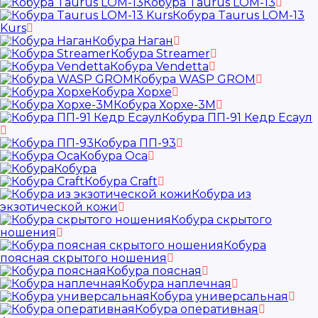
Кобура Taurus LOM-13
Кобура Taurus LOM-13
Kurs
Кобура Наган
Кобура Streamer
Кобура Vendetta
Кобура WASP GROM
Кобура Хорхе
Кобура Хорхе-3М
Кобура ПП-91 Кедр Есаул
Кобура ПП-93
Кобура Оса
Кобура
Кобура Craft
Кобура из
экзотической кожи
Кобура скрытого
ношения
Кобура
поясная скрытого ношения
Кобура поясная
Кобура наплечная
Кобура универсальная
Кобура оперативная