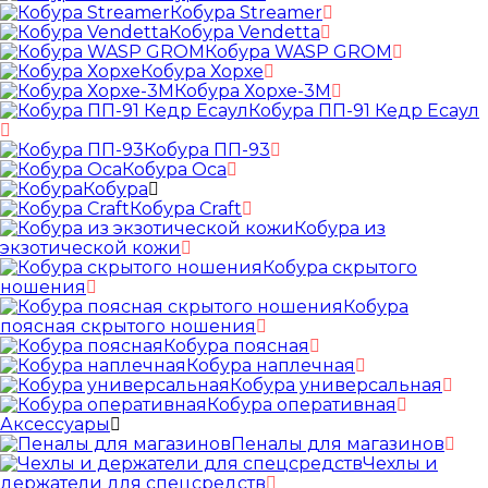
Кобура Streamer
Кобура Vendetta
Кобура WASP GROM
Кобура Хорхе
Кобура Хорхе-3М
Кобура ПП-91 Кедр Есаул
Кобура ПП-93
Кобура Оса
Кобура
Кобура Craft
Кобура из
экзотической кожи
Кобура скрытого
ношения
Кобура
поясная скрытого ношения
Кобура поясная
Кобура наплечная
Кобура универсальная
Кобура оперативная
Аксессуары
Пеналы для магазинов
Чехлы и
держатели для спецсредств