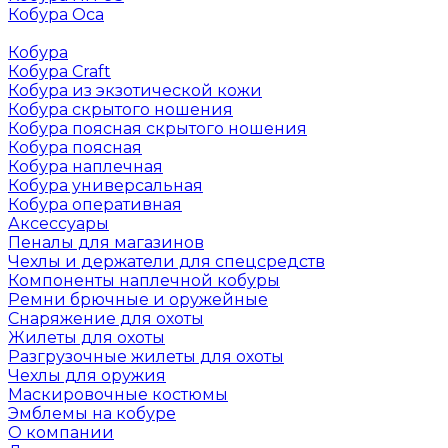
Кобура Оса
Кобура
Кобура Craft
Кобура из экзотической кожи
Кобура скрытого ношения
Кобура поясная скрытого ношения
Кобура поясная
Кобура наплечная
Кобура универсальная
Кобура оперативная
Аксессуары
Пеналы для магазинов
Чехлы и держатели для спецсредств
Компоненты наплечной кобуры
Ремни брючные и оружейные
Снаряжение для охоты
Жилеты для охоты
Разгрузочные жилеты для охоты
Чехлы для оружия
Маскировочные костюмы
Эмблемы на кобуре
О компании