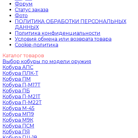
Форум
Статус заказа
Фото
ПОЛИТИКА ОБРАБОТКИ ПЕРСОНАЛЬНЫХ
ДАННЫХ​
Политика конфиденциальности
Условия обмена или возврата товара
Cookie-политика
Каталог товаров
Выбор кобуры по модели оружия
Кобура АПС
Кобура ПЛК-Т
Кобура ПМ
Кобура П-М17Т
Кобура ПБ
Кобура П-М21Т
Кобура П-М22Т
Кобура М-45
Кобура МП9
Кобура М9К
Кобура ПСМ
Кобура ПЯ
Кобура ГШ-18