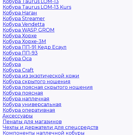
Кобура Taurus LOM-13
Кобура Taurus LOM-13 Kurs
Кобура Наган
Кобура Streamer
Кобура Vendetta
Кобура WASP GROM
Кобура Хорхе
Кобура Хорхе-3М
Кобура ПП-91 Кедр Есаул
Кобура ПП-93
Кобура Оса
Кобура
Кобура Craft
Кобура из экзотической кожи
Кобура скрытого ношения
Кобура поясная скрытого ношения
Кобура поясная
Кобура наплечная
Кобура универсальная
Кобура оперативная
Аксессуары
Пеналы для магазинов
Чехлы и держатели для спецсредств
Компоненты наплечной кобуры