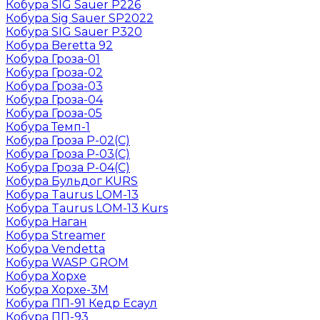
Кобура SIG Sauer P226
Кобура Sig Sauer SP2022
Кобура SIG Sauer P320
Кобура Beretta 92
Кобура Гроза-01
Кобура Гроза-02
Кобура Гроза-03
Кобура Гроза-04
Кобура Гроза-05
Кобура Темп-1
Кобура Гроза Р-02(С)
Кобура Гроза Р-03(С)
Кобура Гроза Р-04(С)
Кобура Бульдог KURS
Кобура Taurus LOM-13
Кобура Taurus LOM-13 Kurs
Кобура Наган
Кобура Streamer
Кобура Vendetta
Кобура WASP GROM
Кобура Хорхе
Кобура Хорхе-3М
Кобура ПП-91 Кедр Есаул
Кобура ПП-93