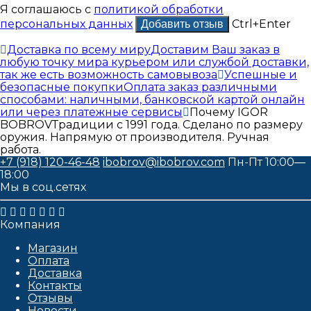
Я соглашаюсь с
политикой обработки
персональных данных
Ctrl+Enter
Доставка по всему миру
Доставим Ваш заказ в
любую точку мира курьером или службой доставки,
так же есть возможность самовывоза
Успешные и
безопасные покупки
Оплата заказ различными
способами: наличными, банковской картой онлайн
или через платежные сервисы
Почему IGOR
BOBROV
Традиции с 1991 года. Сделано по размеру
оружия. Напрямую от производителя. Ручная
работа.
+7 (918) 120-46-48
ibobrov@ibobrov.com
Пн-Пт 10:00—
18:00
Мы в соц.сетях
Компания
Магазин
Оплата
Доставка
Контакты
Отзывы
Новости