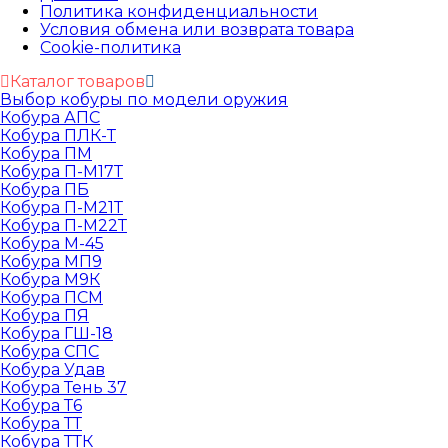
Политика конфиденциальности
Условия обмена или возврата товара
Cookie-политика
Каталог товаров
Выбор кобуры по модели оружия
Кобура АПС
Кобура ПЛК-Т
Кобура ПМ
Кобура П-М17Т
Кобура ПБ
Кобура П-М21Т
Кобура П-М22Т
Кобура М-45
Кобура МП9
Кобура М9К
Кобура ПСМ
Кобура ПЯ
Кобура ГШ-18
Кобура СПС
Кобура Удав
Кобура Тень 37
Кобура Т6
Кобура ТТ
Кобура ТТК