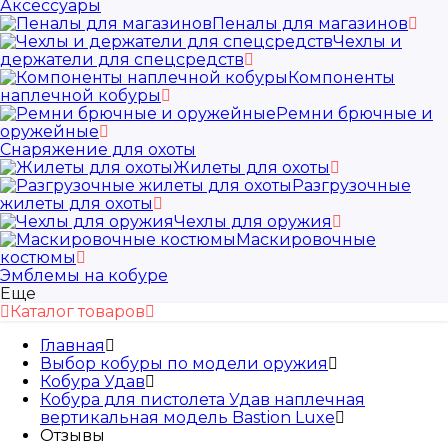
Аксессуары
Пеналы для магазинов
Чехлы и
держатели для спецсредств
Компоненты
наплечной кобуры
Ремни брючные и
оружейные
Снаряжение для охоты
Жилеты для охоты
Разгрузочные
жилеты для охоты
Чехлы для оружия
Маскировочные
костюмы
Эмблемы на кобуре
Еще
Каталог товаров
Главная
Выбор кобуры по модели оружия
Кобура Удав
Кобура для пистолета Удав наплечная
вертикальная модель Bastion Luxe
Отзывы