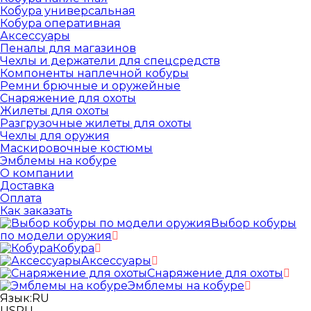
Кобура универсальная
Кобура оперативная
Аксессуары
Пеналы для магазинов
Чехлы и держатели для спецсредств
Компоненты наплечной кобуры
Ремни брючные и оружейные
Снаряжение для охоты
Жилеты для охоты
Разгрузочные жилеты для охоты
Чехлы для оружия
Маскировочные костюмы
Эмблемы на кобуре
О компании
Доставка
Оплата
Как заказать
Выбор кобуры
по модели оружия
Кобура
Аксессуары
Снаряжение для охоты
Эмблемы на кобуре
Язык:
RU
US
RU