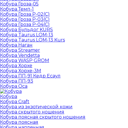
Кобура Гроза-05
Кобура Темп-1
Кобура Гроза Р-02(С)
Кобура Гроза Р-03(С)
Кобура Гроза Р-04(С)
Кобура Бульдог KURS
Кобура Taurus LOM-13
Кобура Taurus LOM-13 Kurs
Кобура Наган
Кобура Streamer
Кобура Vendetta
Кобура WASP GROM
Кобура Хорхе
Кобура Хорхе-3М
Кобура ПП-91 Кедр Есаул
Кобура ПП-93
Кобура Оса
Кобура
Кобура Craft
Кобура из экзотической кожи
Кобура скрытого ношения
Кобура поясная скрытого ношения
Кобура поясная
Кобура наплечная