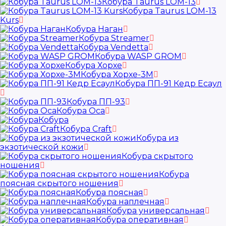
Кобура Taurus LOM-13
Кобура Taurus LOM-13
Kurs
Кобура Наган
Кобура Streamer
Кобура Vendetta
Кобура WASP GROM
Кобура Хорхе
Кобура Хорхе-3М
Кобура ПП-91 Кедр Есаул
Кобура ПП-93
Кобура Оса
Кобура
Кобура Craft
Кобура из
экзотической кожи
Кобура скрытого
ношения
Кобура
поясная скрытого ношения
Кобура поясная
Кобура наплечная
Кобура универсальная
Кобура оперативная