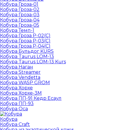
Кобура Гроза-01
Кобура Гроза-02
Кобура Гроза-03
Кобура Гроза-04
Кобура Гроза-05
Кобура Темп-1
Кобура Гроза Р-02(С)
Кобура Гроза Р-03(С)
Кобура Гроза Р-04(С)
Кобура Бульдог KURS
Кобура Taurus LOM-13
Кобура Taurus LOM-13 Kurs
Кобура Наган
Кобура Streamer
Кобура Vendetta
Кобура WASP GROM
Кобура Хорхе
Кобура Хорхе-3М
Кобура ПП-91 Кедр Есаул
Кобура ПП-93
Кобура Оса
Кобура
Кобура Craft
Кобура из экзотической кожи