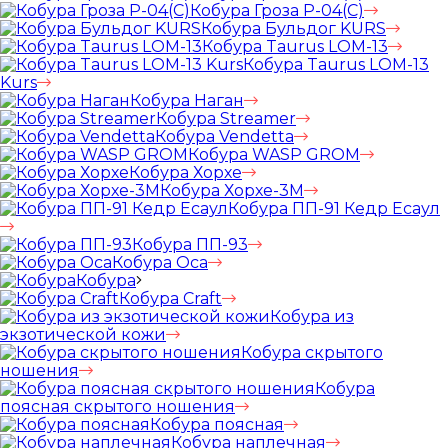
Кобура Гроза Р-04(С)
Кобура Бульдог KURS
Кобура Taurus LOM-13
Кобура Taurus LOM-13
Kurs
Кобура Наган
Кобура Streamer
Кобура Vendetta
Кобура WASP GROM
Кобура Хорхе
Кобура Хорхе-3М
Кобура ПП-91 Кедр Есаул
Кобура ПП-93
Кобура Оса
Кобура
Кобура Craft
Кобура из
экзотической кожи
Кобура скрытого
ношения
Кобура
поясная скрытого ношения
Кобура поясная
Кобура наплечная