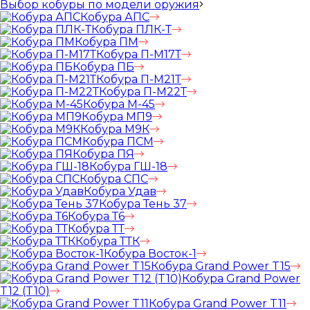
Выбор кобуры по модели оружия
Кобура АПС
Кобура ПЛК-Т
Кобура ПМ
Кобура П-М17Т
Кобура ПБ
Кобура П-М21Т
Кобура П-М22Т
Кобура М-45
Кобура МП9
Кобура М9К
Кобура ПСМ
Кобура ПЯ
Кобура ГШ-18
Кобура СПС
Кобура Удав
Кобура Тень 37
Кобура Т6
Кобура ТТ
Кобура ТТК
Кобура Восток-1
Кобура Grand Power T15
Кобура Grand Power
T12 (T10)
Кобура Grand Power T11