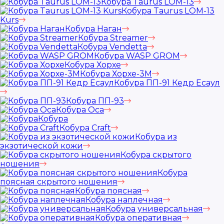
Кобура Taurus LOM-13
Кобура Taurus LOM-13
Kurs
Кобура Наган
Кобура Streamer
Кобура Vendetta
Кобура WASP GROM
Кобура Хорхе
Кобура Хорхе-3М
Кобура ПП-91 Кедр Есаул
Кобура ПП-93
Кобура Оса
Кобура
Кобура Craft
Кобура из
экзотической кожи
Кобура скрытого
ношения
Кобура
поясная скрытого ношения
Кобура поясная
Кобура наплечная
Кобура универсальная
Кобура оперативная