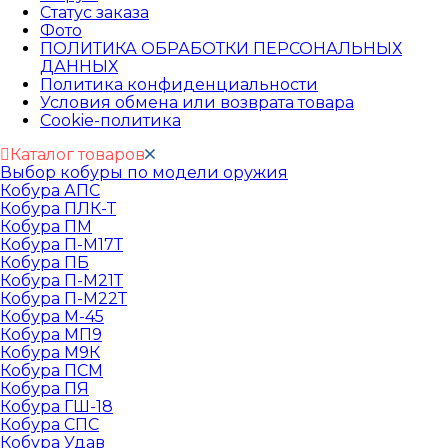
Статус заказа
Фото
ПОЛИТИКА ОБРАБОТКИ ПЕРСОНАЛЬНЫХ
ДАННЫХ​
Политика конфиденциальности
Условия обмена или возврата товара
Cookie-политика
Каталог товаров
Выбор кобуры по модели оружия
Кобура АПС
Кобура ПЛК-Т
Кобура ПМ
Кобура П-М17Т
Кобура ПБ
Кобура П-М21Т
Кобура П-М22Т
Кобура М-45
Кобура МП9
Кобура М9К
Кобура ПСМ
Кобура ПЯ
Кобура ГШ-18
Кобура СПС
Кобура Удав