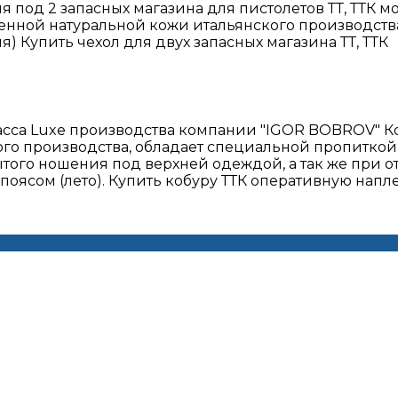
под 2 запасных магазина для пистолетов ТТ, ТТК м
венной натуральной кожи итальянского производств
Купить чехол для двух запасных магазина ТТ, ТТК
са Luxe производства компании "IGOR BOBROV" Кобур
го производства, обладает специальной пропиткой
того ношения под верхней одеждой, а так же при о
поясом (лето). Купить кобуру ТТК оперативную нап