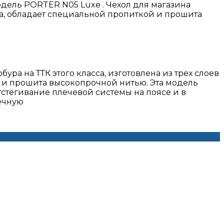
одель PORTER N05 Luxe . Чехол для магазина
а, обладает специальной пропиткой и прошита
а на ТТК этого класса, изготовлена из трех слоев
 и прошита высокопрочной нитью. Эта модель
тстёгивание плечевой системы на поясе и в
лечную