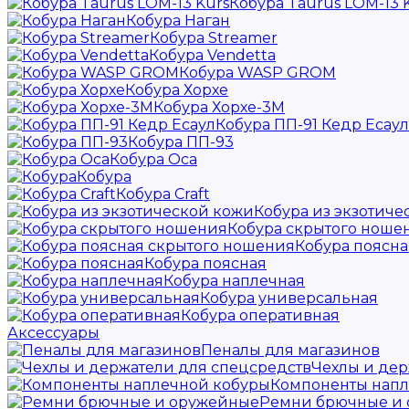
Кобура Taurus LOM-13 
Кобура Наган
Кобура Streamer
Кобура Vendetta
Кобура WASP GROM
Кобура Хорхе
Кобура Хорхе-3М
Кобура ПП-91 Кедр Есаул
Кобура ПП-93
Кобура Оса
Кобура
Кобура Craft
Кобура из экзотиче
Кобура скрытого ноше
Кобура поясн
Кобура поясная
Кобура наплечная
Кобура универсальная
Кобура оперативная
Аксессуары
Пеналы для магазинов
Чехлы и дер
Компоненты напл
Ремни брючные и