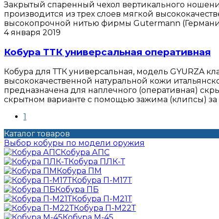
Закрытый спаренный чехол вертикального ношения 
производится из трех слоев мягкой высококачест
высокопрочной нитью фирмы Gutermann (Германия) 
4 января 2019
Кобура ТТК универсальная оперативная
Кобура для ТТК универсальная, модель GYURZA клас
высококачественной натуральной кожи итальянско
предназначена для наплечного (оперативная) скры
скрытном варианте с помощью зажима (клипсы) за 
1
Каталог товаров
Выбор кобуры по модели оружия
Кобура АПС
Кобура ПЛК-Т
Кобура ПМ
Кобура П-М17Т
Кобура ПБ
Кобура П-М21Т
Кобура П-М22Т
Кобура М-45