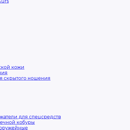
Kurs
ской кожи
ния
ая скрытого ношения
жатели для спецсредств
ечной кобуры
 оружейные