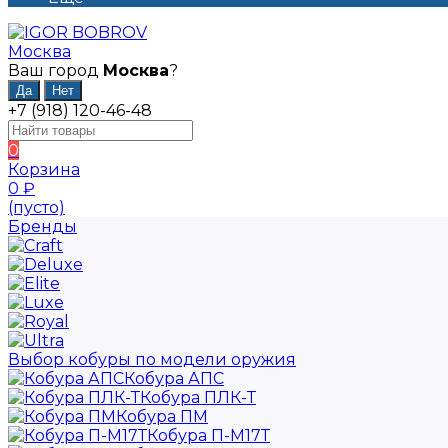
Москва
Ваш город
Москва
?
+7 (918) 120-46-48
0
Корзина
0
₽
(пусто)
Бренды
Выбор кобуры по модели оружия
Кобура АПС
Кобура ПЛК-Т
Кобура ПМ
Кобура П-М17Т