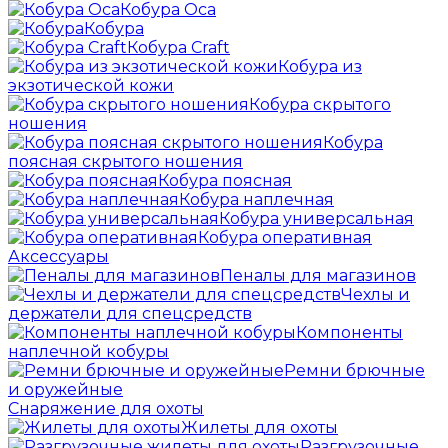
Кобура Оса
Кобура
Кобура Craft
Кобура из
экзотической кожи
Кобура скрытого
ношения
Кобура
поясная скрытого ношения
Кобура поясная
Кобура наплечная
Кобура универсальная
Кобура оперативная
Аксессуары
Пеналы для магазинов
Чехлы и
держатели для спецсредств
Компоненты
наплечной кобуры
Ремни брючные
и оружейные
Снаряжение для охоты
Жилеты для охоты
Разгрузочные