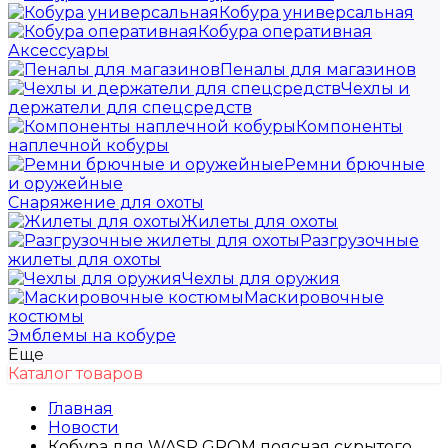
Кобура универсальная
Кобура оперативная
Аксессуары
Пеналы для магазинов
Чехлы и
держатели для спецсредств
Компоненты
наплечной кобуры
Ремни брючные
и оружейные
Снаряжение для охоты
Жилеты для охоты
Разгрузочные
жилеты для охоты
Чехлы для оружия
Маскировочные
костюмы
Эмблемы на кобуре
Еще
Каталог товаров
Главная
Новости
Кобура для WASP GROM поясная скрытого