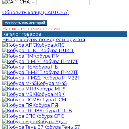
→
Обновить капчу (CAPTCHA)
Написать комментарий
Каталог товаров
Выбор кобуры по модели оружия
Кобура АПС
Кобура ПЛК-Т
Кобура ПМ
Кобура П-М17Т
Кобура ПБ
Кобура П-М21Т
Кобура П-М22Т
Кобура М-45
Кобура МП9
Кобура М9К
Кобура ПСМ
Кобура ПЯ
Кобура ГШ-18
Кобура СПС
Кобура Удав
Кобура Тень 37