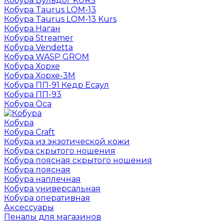
Кобура Бульдог KURS
Кобура Taurus LOM-13
Кобура Taurus LOM-13 Kurs
Кобура Наган
Кобура Streamer
Кобура Vendetta
Кобура WASP GROM
Кобура Хорхе
Кобура Хорхе-3М
Кобура ПП-91 Кедр Есаул
Кобура ПП-93
Кобура Оса
Кобура
Кобура Craft
Кобура из экзотической кожи
Кобура скрытого ношения
Кобура поясная скрытого ношения
Кобура поясная
Кобура наплечная
Кобура универсальная
Кобура оперативная
Аксессуары
Пеналы для магазинов