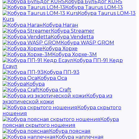
Кобура Бульдог KURS
Кобура Taurus LOM-13
Кобура Taurus LOM-13
Kurs
Кобура Наган
Кобура Streamer
Кобура Vendetta
Кобура WASP GROM
Кобура Хорхе
Кобура Хорхе-3М
Кобура ПП-91 Кедр
Есаул
Кобура ПП-93
Кобура Оса
Кобура
Кобура Craft
Кобура из
экзотической кожи
Кобура скрытого
ношения
Кобура
поясная скрытого ношения
Кобура поясная
Кобура наплечная