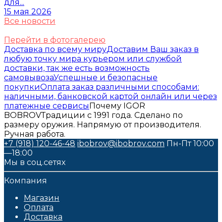
для...
15 мая 2026
Все новости
Перейти в фотогалерею
Доставка по всему миру
Доставим Ваш заказ в
любую точку мира курьером или службой
доставки, так же есть возможность
самовывоза
Успешные и безопасные
покупки
Оплата заказ различными способами:
наличными, банковской картой онлайн или через
платежные сервисы
Почему IGOR
BOBROV
Традиции с 1991 года. Сделано по
размеру оружия. Напрямую от производителя.
Ручная работа.
+7 (918) 120-46-48
ibobrov@ibobrov.com
Пн-Пт 10:00
—18:00
Мы в соц.сетях
Компания
Магазин
Оплата
Доставка