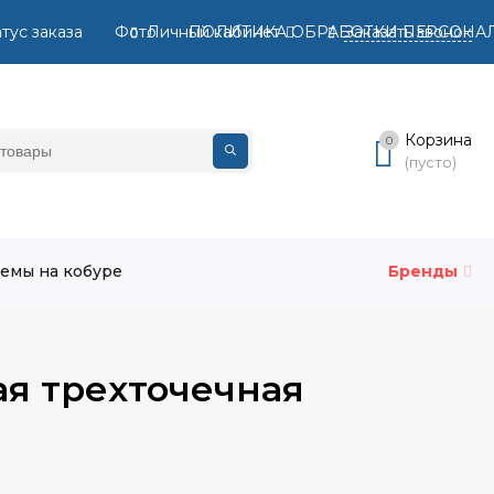
тус заказа
Фото
Личный кабинет
ПОЛИТИКА ОБРАБОТКИ ПЕРСОНА
Заказать звонок
Вход
Корзина
0
Регистрация
(пусто)
емы на кобуре
Бренды
я трехточечная