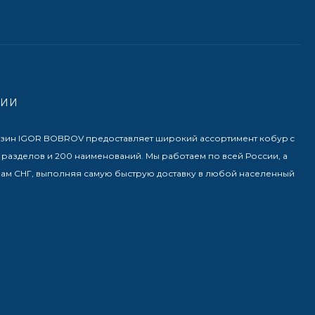
НИИ
азин IGOR BOBROV предоставляет широкий ассортимент кобур c
разделов и 200 наименований. Мы работаем по всей России, а
нам СНГ, выполняя самую быструю доставку в любой населенный