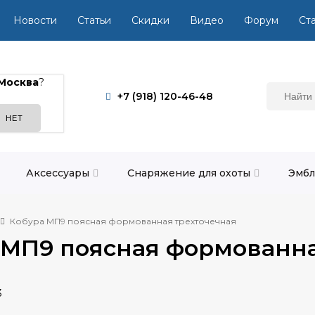
Новости
Статьи
Скидки
Видео
Форум
Ста
Москва
?
+7 (918) 120-46-48
Аксессуары
Снаряжение для охоты
Эмбл
Кобура МП9 поясная формованная трехточечная
 МП9 поясная формованна
3