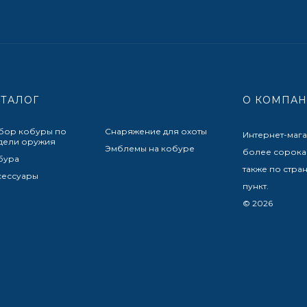
АТАЛОГ
О КОМПА
бор кобуры по
Снаряжение для охоты
Интернет-маг
дели оружия
Эмблемы на кобуре
более сорока 
бура
также по стра
сессуары
пункт.
© 2026