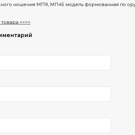
сного ношения МП9, МП45 модель формованная по ору
 товара >>>>
мментарий
а